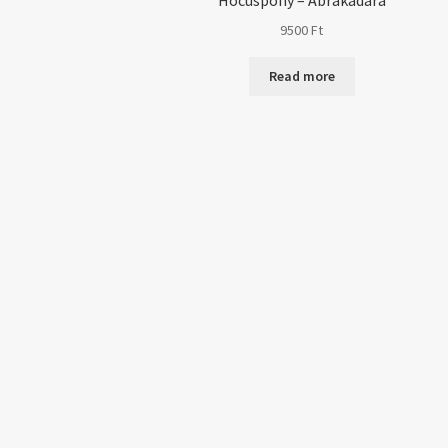
Hocuspony – Abrakadara
9500
Ft
Read more