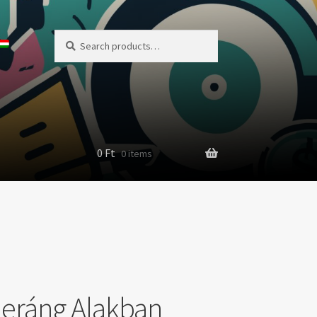
Search
Search
for:
0
Ft
0 items
eráng Alakban