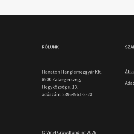
RÓLUNK
SZA
Álta
Hanaton Hanglemezgyár Kft.
8900 Zalaegerszeg,
Adat
Hegyközség u. 13.
adószám: 23964961-2-20
© Vinyl Crowdfunding 2026