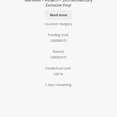
IAMYANK – Hiraeth – 10th Anniversary
Exclusive Vinyl
Read more
Location: Hungary
Funding Goal:
1000000
Ft
Raised:
1000029
Ft
Funded percent:
100 %
1 days remaining