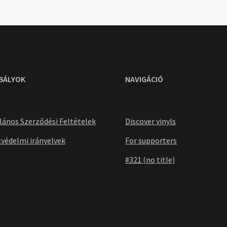
BÁLYOK
NAVIGÁCIÓ
lános Szerződési Feltételek
Discover vinyls
védelmi irányelvek
For supporters
#321 (no title)