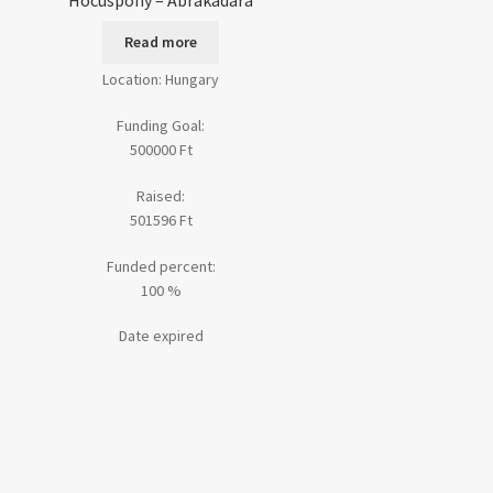
Hocuspony – Abrakadara
Read more
Location: Hungary
Funding Goal:
500000
Ft
Raised:
501596
Ft
Funded percent:
100 %
Date expired