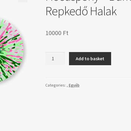
Repkedő Halak
10000
Ft
Hocuspony
Add to basket
-
Bumeráng
Alakban
Repkedő
Categories:
,
Egyéb
Halak
quantity