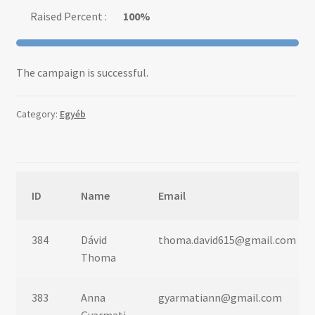
Raised Percent :
100%
The campaign is successful.
Category:
Egyéb
ID
Name
Email
384
Dávid
thoma.david615@gmail.com
Thoma
383
Anna
gyarmatiann@gmail.com