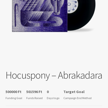
Hocuspony – Abrakadara
500000
Ft
501596
Ft
0
Target Goal
Funding Goal
Funds Raised
Days to go
Campaign End Method