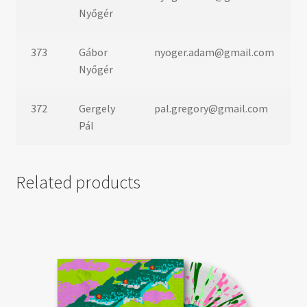
Nyőgér
373
Gábor
nyoger.adam@gmail.com
Nyőgér
372
Gergely
pal.gregory@gmail.com
Pál
Related products