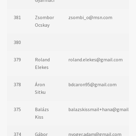
Gyarmati
381
Zsombor
zsombi_o@msn.com
Ocskay
380
379
Roland
roland.elekes@gmail.com
Elekes
378
Áron
bdcaron95@gmail.com
Sitku
375
Balázs
balazskissmail+hana@gmail.c
Kiss
374
Gábor
nyoger.adam@gmail.com