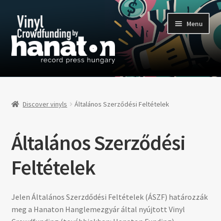
Skip
Skip
Menu
to
to
navigation
content
Discover vinyls
For supporters
Discover vinyls
Általános Szerződési Feltételek
#321 (no title)
Általános Szerződési
Feltételek
Jelen Általános Szerzdődési Feltételek (ÁSZF) határozzák
meg a Hanaton Hanglemezgyár által nyújtott Vinyl