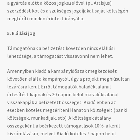
a gyártás előtt a közös jogkezelővel (pl. Artisjus)
szerződést köt és a szükséges jogdíjakat saját költségén
megtéríti minden érintett irányába.
5. Elállási jog
Támogatónak a befizetést követően nincs elállási
lehetősége, a támogatást visszavonni nem lehet.
Amennyiben kiadó a kampányidőszak megkezdését
követően eláll a kampánytól, úgy a projekt meghiúsultan
lezárásra kerül. Erről támogatók haladéktalanul
értesítést kapnak és 20 napon belül maradéktalanul
visszakapják a befizetett összeget. Kiadó ebben az
esetben köteles megtéríteni Hanaton költségeit (banki
költségek, munkadíjak, stb). A költségek átalány
összegeként a beérkezett támogatások 10%-a kerül
kiszámlázásra, melyet Kiadó köteles 7 napon belül