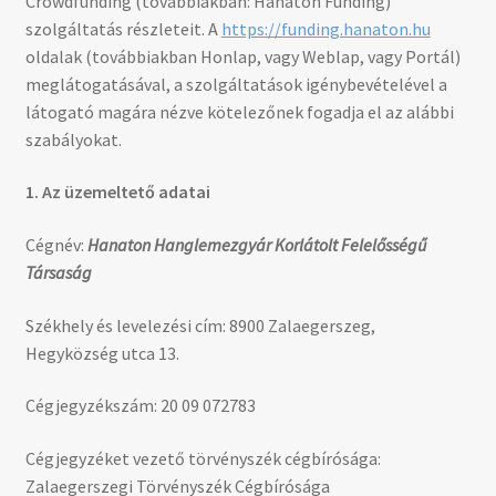
Crowdfunding (továbbiakban: Hanaton Funding)
szolgáltatás részleteit. A
https://funding.hanaton.hu
oldalak (továbbiakban Honlap, vagy Weblap, vagy Portál)
meglátogatásával, a szolgáltatások igénybevételével a
látogató magára nézve kötelezőnek fogadja el az alábbi
szabályokat.
1. Az üzemeltető adatai
Cégnév:
Hanaton Hanglemezgyár Korlátolt Felelősségű
Társaság
Székhely és levelezési cím: 8900 Zalaegerszeg,
Hegyközség utca 13.
Cégjegyzékszám: 20 09 072783
Cégjegyzéket vezető törvényszék cégbírósága:
Zalaegerszegi Törvényszék Cégbírósága