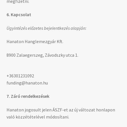
megfizetni.
6. Kapcsolat
Ügyintézés előzetes bejelentkezés alapján:
Hanaton Hanglemezgyár Kft.
8900 Zalaegerszeg, Závodszky utca 1.
+36301231092
funding@hanaton.hu
7. Záró rendelkezések
Hanaton jogosult jelen ÁSZF-et az új változat honlapon
való közzétételével módosítani.