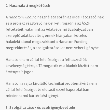
2. Használati megkötések
A
Hanaton Funding
használata során az oldal látogatóinak
és a projekt résztvevőinek el kell fogadnia az ÁSZF
feltételeit, valamint az Adatvédelmi Szabályzatban
szereplő adatkezelést, ennek hiányában köteles
haladéktalanul megszakítani a Hanaton Funding
megtekintését, a szolgáltatásokat nem veheti igénybe.
Hanaton nem vállal felelősséget a felhasználók
tevékenységéért, a Támogatók és a kiadók között nem
érvényesít jogot.
Hanaton a rajta kívülálló technikai problémákért nem
vállal felelősséget és elutasít ezzel kapcsolatban
mindennemű kártérítési igényt.
3. Szolgáltatások és azok igénybevétele