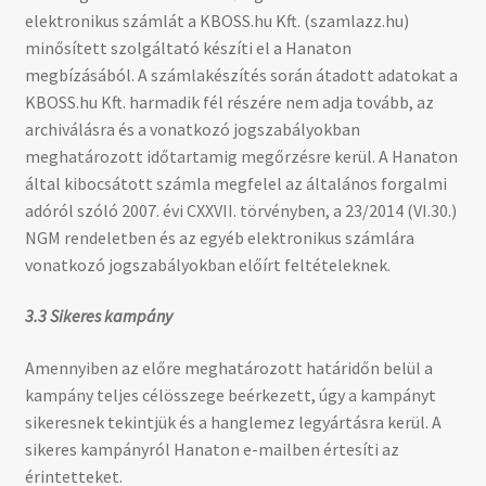
elektronikus számlát a KBOSS.hu Kft. (szamlazz.hu)
minősített szolgáltató készíti el a Hanaton
megbízásából. A számlakészítés során átadott adatokat a
KBOSS.hu Kft. harmadik fél részére nem adja tovább, az
archiválásra és a vonatkozó jogszabályokban
meghatározott időtartamig megőrzésre kerül. A Hanaton
által kibocsátott számla megfelel az általános forgalmi
adóról szóló 2007. évi CXXVII. törvényben, a 23/2014 (VI.30.)
NGM rendeletben és az egyéb elektronikus számlára
vonatkozó jogszabályokban előírt feltételeknek.
3.3 Sikeres kampány
Amennyiben az előre meghatározott határidőn belül a
kampány teljes célösszege beérkezett, úgy a kampányt
sikeresnek tekintjük és a hanglemez legyártásra kerül. A
sikeres kampányról Hanaton e-mailben értesíti az
érintetteket.