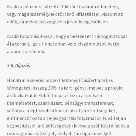
Kiadó a pénzbeni kifizetést kérheti számla ellenében,
vagy magánszemélynek történő kifizetéssel, viszont az
adók, járulékok összegével a járandóság csökken.
Kiadó tudomásul veszi, hogy a beérkezett támogatásokat
Áfa terheli, így a Hanatonnal való elszámolások nettó
alapon történnek.
3.6. Díjazás
Hanaton a sikeres projekt lebonyolításáért a teljes
támogatási összeg
10%
-ra tart igényt, melyet a projekt
árába kalkulál. Ebből finanszírozza a rendszer
üzemeltetést, számlázást, pénzügyi transzfereket,
vállalja a meghiúsulási kockázattal járó költségeket,
előfinanszírozza a teljes gyártási folyamatot és vállalja a
kézbesítéssel járó költségeket (kivéve a szállítási díjat és a
csomagolási költséget, melyet Támogatónak kell