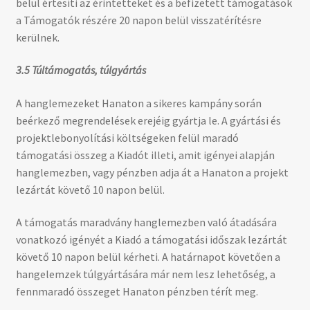
belül értesíti az érintetteket és a befizetett támogatások
a Támogatók részére 20 napon belül visszatérítésre
kerülnek.
3.5 Túltámogatás, túlgyártás
A hanglemezeket Hanaton a sikeres kampány során
beérkező megrendelések erejéig gyártja le. A gyártási és
projektlebonyolítási költségeken felül maradó
támogatási összeg a Kiadót illeti, amit igényei alapján
hanglemezben, vagy pénzben adja át a Hanaton a projekt
lezártát követő 10 napon belül.
A támogatás maradvány hanglemezben való átadására
vonatkozó igényét a Kiadó a támogatási időszak lezártát
követő 10 napon belül kérheti. A határnapot követően a
hangelemzek túlgyártására már nem lesz lehetőség, a
fennmaradó összeget Hanaton pénzben térít meg.