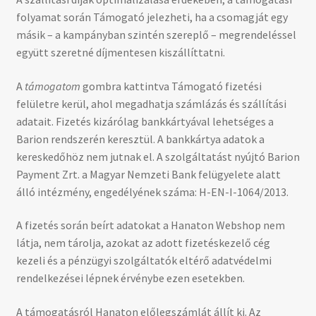
folyamat során Támogató jelezheti, ha a csomagját egy
másik – a kampányban szintén szereplő – megrendeléssel
együtt szeretné díjmentesen kiszállíttatni.
A
támogatom
gombra kattintva Támogató fizetési
felületre kerül, ahol megadhatja számlázás és szállítási
adatait. Fizetés kizárólag bankkártyával lehetséges a
Barion rendszerén keresztül. A bankkártya adatok a
kereskedőhöz nem jutnak el. A szolgáltatást nyújtó Barion
Payment Zrt. a Magyar Nemzeti Bank felügyelete alatt
álló intézmény, engedélyének száma: H-EN-I-1064/2013.
A fizetés során beírt adatokat a Hanaton Webshop nem
látja, nem tárolja, azokat az adott fizetéskezelő cég
kezeli és a pénzügyi szolgáltatók eltérő adatvédelmi
rendelkezései lépnek érvénybe ezen esetekben.
A támogatásról Hanaton előlegszámlát állít ki. Az