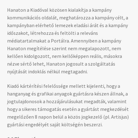
Hanaton a Kiadóval közösen kialakítja a kampány
kommunikációs oldalát, meghatározza a kampány célt, a
kampányban elérhető lemezek eladási árát és a kampány
időszakot, létrehozza és feltölti a releváns
médiatartalmakat a Portálra. Amennyiben a kampány
Hanaton megítélése szerint nem megalapozott, nem
kellően kidolgozott, nem kellőképpen reális, másokra
nézve sértő lehet, Hanaton jogosult a szolgáltatás
nyújtását indoklás nélkül megtagadni.
Kiadó kártérítési felelőssége mellett kijelenti, hogy a
hanganyag és grafikai anyagok gyártásra készen állnak, a
jogtulajdonosok a hozzájárulásukat megadták, valamint
hogy a sikeres támogatás esetén a gyártást megkezdését
megelőzően 8 napon belül a közös jogkezelő (pl. Artisjus)
gyártási engedélyét saját költségén beszerzi.