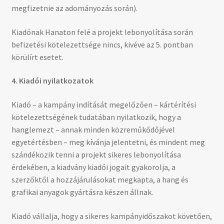
megfizetnie az adományozás során).
Kiadónak Hanaton felé a projekt lebonyolítása során
befizetési kötelezettsége nincs, kivéve az 5. pontban
körülírt esetet.
4. Kiadói nyilatkozatok
Kiadó – a kampány indítását megelőzően – kártérítési
kötelezettségének tudatában nyilatkozik, hogy a
hanglemezt – annak minden közreműkődőjével
egyetértésben – meg kívánja jelentetni, és mindent meg
szándékozik tenni a projekt sikeres lebonyolítása
érdekében, a kiadvány kiadói jogait gyakorolja, a
szerzőktől a hozzájárulásokat megkapta, a hang és
grafikai anyagok gyártásra készen állnak.
Kiadó vállalja, hogy a sikeres kampányidőszakot követően,