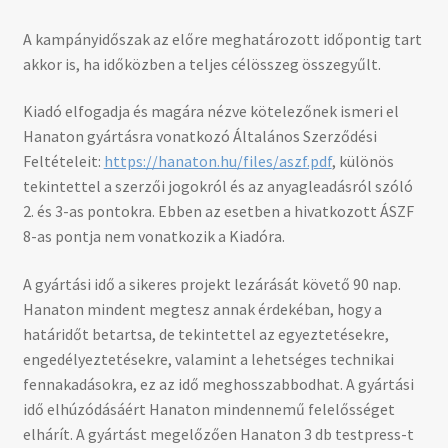
A kampányidőszak az előre meghatározott időpontig tart
akkor is, ha időközben a teljes célösszeg összegyűlt.
Kiadó elfogadja és magára nézve kötelezőnek ismeri el
Hanaton gyártásra vonatkozó Általános Szerződési
Feltételeit:
https://hanaton.hu/files/aszf.pdf
, különös
tekintettel a szerzői jogokról és az anyagleadásról szóló
2. és 3-as pontokra. Ebben az esetben a hivatkozott ÁSZF
8-as pontja nem vonatkozik a Kiadóra.
A gyártási idő a sikeres projekt lezárását követő 90 nap.
Hanaton mindent megtesz annak érdekéban, hogy a
határidőt betartsa, de tekintettel az egyeztetésekre,
engedélyeztetésekre, valamint a lehetséges technikai
fennakadásokra, ez az idő meghosszabbodhat. A gyártási
idő elhúzódásáért Hanaton mindennemű felelősséget
elhárít. A gyártást megelőzően Hanaton 3 db testpress-t