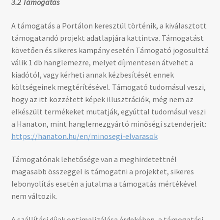
3.2 Támogatás
A támogatás a Portálon keresztül történik, a kiválasztott
támogatandó projekt adatlapjára kattintva. Támogatást
követően és sikeres kampány esetén Támogató jogosulttá
válik 1 db hanglemezre, melyet díjmentesen átvehet a
kiadótól, vagy kérheti annak kézbesítését ennek
költségeinek megtérítésével. Támogató tudomásul veszi,
hogy az itt közzétett képek illusztrációk, még nem az
elkészült termékeket mutatják, egyúttal tudomásul veszi
a Hanaton, mint hanglemezgyártó minőségi sztenderjeit:
https://hanaton.hu/en/minosegi-elvarasok
Támogatónak lehetősége van a meghirdetettnél
magasabb összeggel is támogatni a projektet, sikeres
lebonyolítás esetén a jutalma a támogatás mértékével
nem változik.
A szállítási díjak optimalizálása érdekében, a támogatási