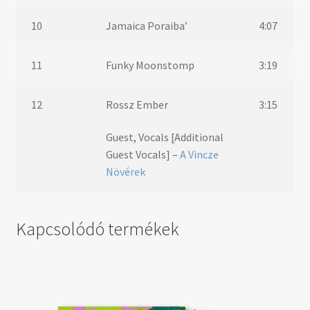
10
Jamaica Poraiba’
4:07
11
Funky Moonstomp
3:19
12
Rossz Ember
3:15
Guest, Vocals [Additional
Guest Vocals] –
A Vincze
Növérek
Kapcsolódó termékek