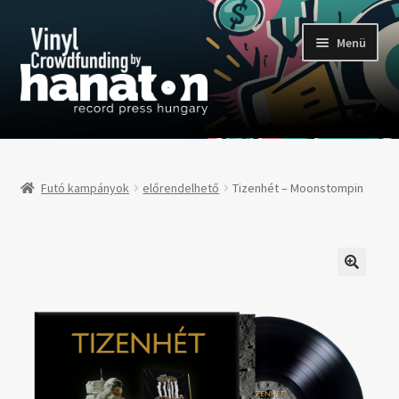
Ugrás
Kilépés
Menü
a
a
navigációhoz
tartalomba
Futó kampányok
Támogatóknak
Futó kampányok
előrendelhető
Tizenhét – Moonstompin
Előadóknak / Kiadóknak
Megrendelhető