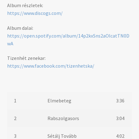
Album részletek:
https://www.discogs.com/
Album dalai:
https://open.spotify.com/album/14p2kxSns2aOlcatTN0D
wA
Tizenhét zenekar:
https://www.facebook.com/tizenhetska/
1
Elmebeteg
3:36
2
Rabszolgasors
3:04
3
Sétálj Tovább
4:02