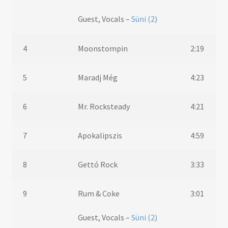
Guest, Vocals –
Süni (2)
4
Moonstompin
2:19
5
Maradj Még
4:23
6
Mr. Rocksteady
4:21
7
Apokalipszis
4:59
8
Gettó Rock
3:33
9
Rum & Coke
3:01
Guest, Vocals –
Süni (2)