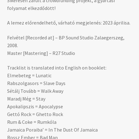
Sikeresen zárult a crowdfunding projekt, a gyártási
folyamat elkezdődött!
A lemez előrendelhető, várható megjelenés: 2023 áprilisa.
Felvétel [Recorded at] – BP Sound Studio Zalaegerszeg,
2008.
Master [Mastering] – R27 Studio
Tracklist is translated into English on booklet:
Elmebeteg = Lunatic
Rabszolgasors = Slave Days
Sétálj Tovább = Walk Away
Maradj Még = Stay
Apokalipszis = Apocalypse
Gettó Rock = Ghetto Rock
Rum & Coke = Rumkóla
Jamaica Poraiba’ = In The Dust Of Jamaica
Rossz Ember = Bad Man