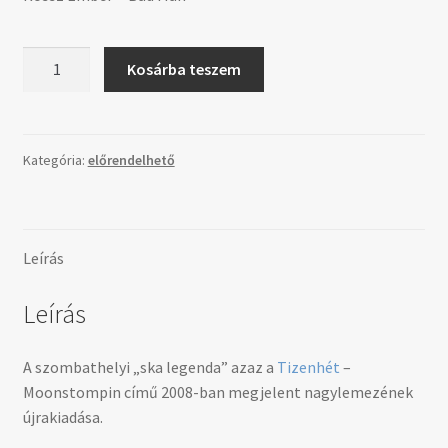
Tizenhét
Kosárba teszem
–
Moonstompin
mennyiség
Kategória:
előrendelhető
Leírás
Leírás
A szombathelyi „ska legenda” azaz a
Tizenhét
–
Moonstompin című 2008-ban megjelent nagylemezének
újrakiadása.